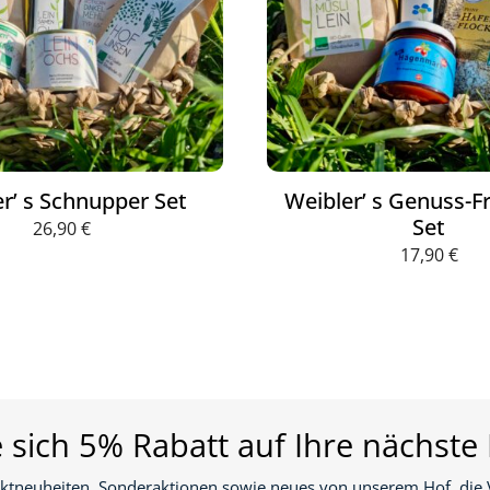
r’ s Schnupper Set
Weibler’ s Genuss-F
Set
26,90
€
17,90
€
e sich 5% Rabatt auf Ihre nächste 
ktneuheiten, Sonderaktionen sowie neues von unserem Hof, die 