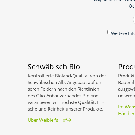
Oc
Weitere Inf
Schwäbisch Bio
Prod
Kontrol­lierte Bio­land-Quali­tät von der
Produkt
Schwä­bischen Alb: An­ge­baut auf un­
Bauernh
seren Fel­dern nach den Richt­linien
ausgewä
des Öko-An­bau­ver­ban­des Bio­land,
unsere
garan­tieren wir höch­ste Qualit­ät, Fri­
Im Webs
sche und Rein­heit unserer Produkte.
Händler
Über Weibler's Hof