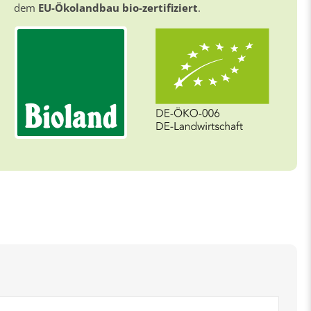
dem
EU-Ökolandbau bio-zertifiziert
.