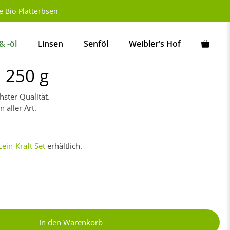
250
 Bio-Platterbsen
g
Menge
& -öl
Linsen
Senföl
Weibler’s Hof
 250 g
ter Qualität.
 aller Art.
Lein-Kraft Set
erhältlich.
In den Warenkorb