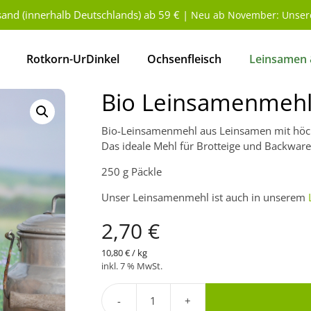
sand (innerhalb Deutschlands) ab 59 € |
Neu ab November: Unsere
Rotkorn-UrDinkel
Ochsenfleisch
Leinsamen 
Bio Leinsamenmehl
Bio-Leinsamenmehl aus Leinsamen mit höchs
Das ideale Mehl für Brotteige und Backwaren
250 g Päckle
Unser Leinsamenmehl ist auch in unserem
2,70
€
10,80
€
/
kg
inkl. 7 % MwSt.
-
+
Bio