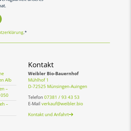
at.
tzerklärung
.*
Kontakt
ne
Weibler Bio-Bauernhof
en Alb
Mühlhof 1
D-72525 Münsingen-Auingen
en –
1050
Telefon
07381 / 93 43 53
E-Mail
verkauf@weibler.bio
eh –
Kontakt und Anfahrt