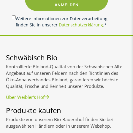
ANMELDEN
Weitere Informationen zur Datenverarbeitung
finden Sie in unserer
Datenschutzerklärung
.*
Schwäbisch Bio
Kontrol­lierte Bio­land-Quali­tät von der Schwä­bischen Alb:
An­ge­baut auf un­seren Fel­dern nach den Richt­linien des
Öko-An­bau­ver­ban­des Bio­land, garan­tieren wir höch­ste
Qualit­ät, Fri­sche und Rein­heit unserer Produkte.
Über Weibler's Hof
Produkte kaufen
Produkte von unserem Bio-Bauernhof finden Sie bei
ausgewählten Händlern oder in unserem Webshop.