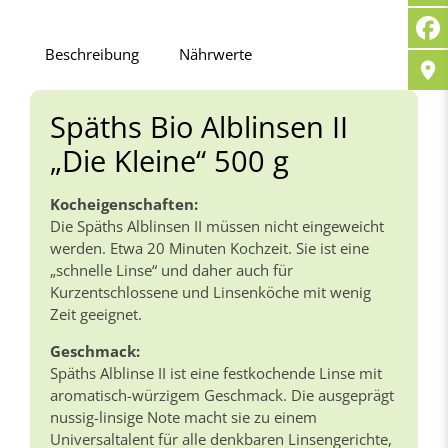
Bio
Alblinsen
II
Beschreibung
Nährwerte
„Die
Kleine“
500
Späths Bio Alblinsen II
g
„Die Kleine“ 500 g
Menge
Kocheigenschaften:
Die Späths Alblinsen II müssen nicht eingeweicht
werden. Etwa 20 Minuten Kochzeit. Sie ist eine
„schnelle Linse“ und daher auch für
Kurzentschlossene und Linsenköche mit wenig
Zeit geeignet.
Geschmack:
Späths Alblinse II ist eine festkochende Linse mit
aromatisch-würzigem Geschmack. Die ausgeprägt
nussig-linsige Note macht sie zu einem
Universaltalent für alle denkbaren Linsengerichte,