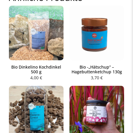
Bio Dinkelino Kochdinkel
Bio -„Hätschup“ –
500 g
Hagebuttenketchup 130g
4,00
€
3,70
€