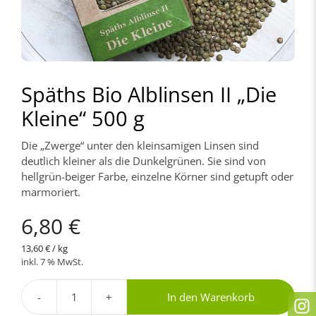
Späths Bio Alblinsen II „Die
Kleine“ 500 g
Die „Zwerge“ unter den kleinsamigen Linsen sind
deutlich kleiner als die Dunkelgrünen. Sie sind von
hellgrün-beiger Farbe, einzelne Körner sind getupft oder
marmoriert.
6,80
€
13,60
€
/
kg
inkl. 7 % MwSt.
-
+
In den Warenkorb
Späths